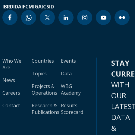
IBRD
IDA
IFC
MIGA
ICSID
Who We
Countries
Events
STAY
Are
CURR
Topics
Data
News
WITH
Projects &
WBG
Careers
Operations
Academy
OUR
LATES
Contact
Research &
Results
Publications
Scorecard
DATA
&