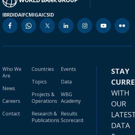
IBRD
IDA
IFC
MIGA
ICSID
Who We
Countries
Events
STAY
Are
CURR
Topics
Data
News
WITH
Projects &
WBG
Careers
Operations
Academy
OUR
LATES
Contact
Research &
Results
Publications
Scorecard
DATA