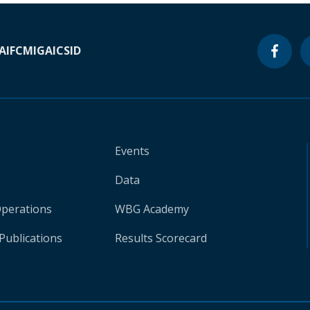
A
IFC
MIGA
ICSID
Events
Data
Operations
WBG Academy
Publications
Results Scorecard