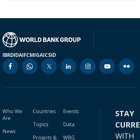
IBRD
IDA
IFC
MIGA
ICSID
Who We
Countries
Events
STAY
Are
CURR
Topics
Data
News
WITH
Projects &
WBG