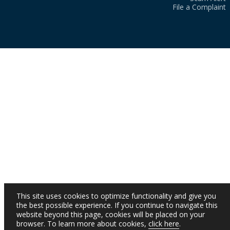
File a Complaint
This site uses cookies to optimize functionality and give you
the best possible experience. If you continue to navigate this
website beyond this page, cookies will be placed on your
browser. To learn more about cookies,
click here
.