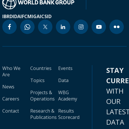
IBRD
IDA
IFC
MIGA
ICSID
Who We
Countries
Events
STAY
Are
CURR
Topics
Data
News
WITH
Projects &
WBG
Careers
Operations
Academy
OUR
LATES
Contact
Research &
Results
Publications
Scorecard
DATA