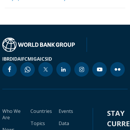
IBRD
IDA
IFC
MIGA
ICSID
Who We
Countries
Events
STAY
Are
CURR
Topics
Data
News