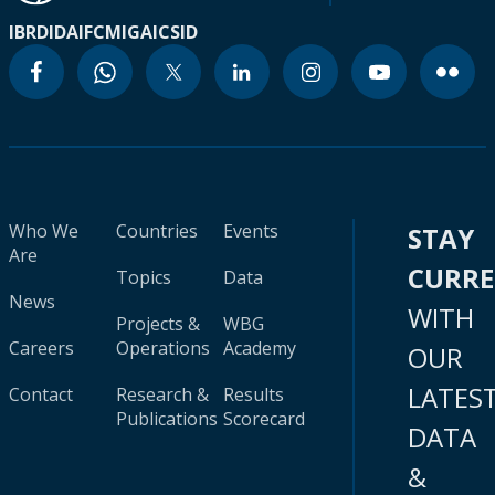
IBRD
IDA
IFC
MIGA
ICSID
Who We
Countries
Events
STAY
Are
CURR
Topics
Data
News
WITH
Projects &
WBG
Careers
Operations
Academy
OUR
LATES
Contact
Research &
Results
Publications
Scorecard
DATA
&