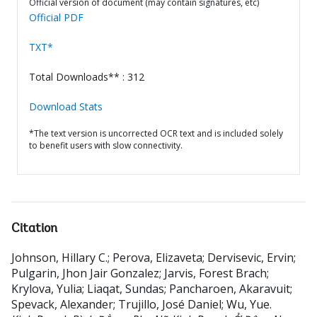
Official version of document (may contain signatures, etc)
Official PDF
TXT*
Total Downloads** : 312
Download Stats
*The text version is uncorrected OCR text and is included solely
to benefit users with slow connectivity.
Citation
Johnson, Hillary C.
;
Perova, Elizaveta
;
Dervisevic, Ervin
;
Pulgarin, Jhon Jair Gonzalez
;
Jarvis, Forest Brach
;
Krylova, Yulia
;
Liaqat, Sundas
;
Pancharoen, Akaravuit
;
Spevack, Alexander
;
Trujillo, José Daniel
;
Wu, Yue
.