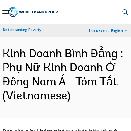
Skip
to
Main
Understanding Poverty
This page in:
English
Navigation
Kinh Doanh Bình Đẳng :
Phụ Nữ Kinh Doanh Ở
Đông Nam Á - Tóm Tắt
(Vietnamese)