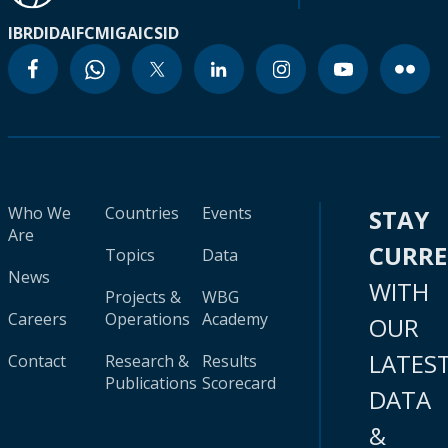
IBRD
IDA
IFC
MIGA
ICSID
Who We
Countries
Events
STAY
Are
CURR
Topics
Data
News
WITH
Projects &
WBG
Careers
Operations
Academy
OUR
LATES
Contact
Research &
Results
Publications
Scorecard
DATA
&