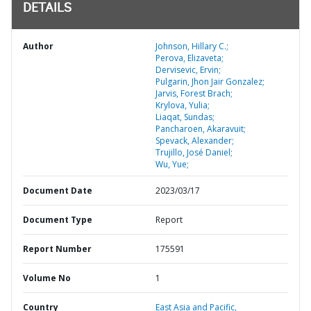
DETAILS
Author
Johnson, Hillary C.;
Perova, Elizaveta;
Dervisevic, Ervin;
Pulgarin, Jhon Jair Gonzalez;
Jarvis, Forest Brach;
Krylova, Yulia;
Liaqat, Sundas;
Pancharoen, Akaravuit;
Spevack, Alexander;
Trujillo, José Daniel;
Wu, Yue;
Document Date
2023/03/17
Document Type
Report
Report Number
175591
Volume No
1
Country
East Asia and Pacific,