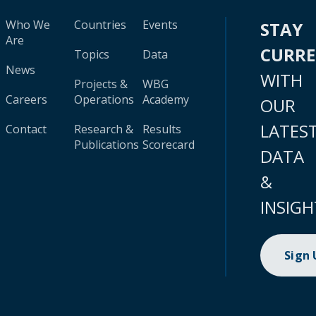
Who We
Countries
Events
STAY
Are
CURR
Topics
Data
News
WITH
Projects &
WBG
Careers
Operations
Academy
OUR
LATES
Contact
Research &
Results
Publications
Scorecard
DATA
&
INSIGH
Sign