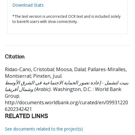
Download Stats
*The text version is uncorrected OCR text and is included solely
to benefit users with slow connectivity.
Citation
Ridao-Cano, Cristobal
;
Moosa, Dalal
;
Pallares-Miralles,
Montserrat
;
Pinxten, Juul
.
بنيت لتشمل - إعادة تصور الحماية الاجتماعية في الشرق الأوسط
وشمال أفريقيا (Arabic).
Washington, D.C. : World Bank
Group.
http://documents.worldbank.org/curated/en/09931220
6202342421
RELATED LINKS
See documents related to the project(s)