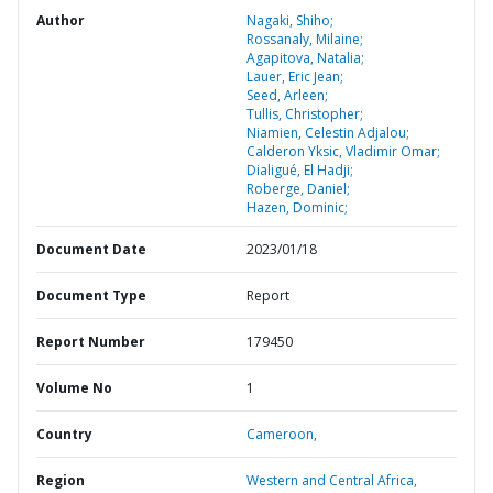
Author
Nagaki, Shiho;
Rossanaly, Milaine;
Agapitova, Natalia;
Lauer, Eric Jean;
Seed, Arleen;
Tullis, Christopher;
Niamien, Celestin Adjalou;
Calderon Yksic, Vladimir Omar;
Dialigué, El Hadji;
Roberge, Daniel;
Hazen, Dominic;
Document Date
2023/01/18
Document Type
Report
Report Number
179450
Volume No
1
Country
Cameroon,
Region
Western and Central Africa,