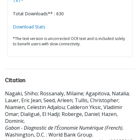
TXT*
Total Downloads** : 630
Download Stats
*The text version is uncorrected OCR text and is included solely
to benefit users with slow connectivity.
Citation
Nagaki, Shiho
;
Rossanaly, Milaine
;
Agapitova, Natalia
;
Lauer, Eric Jean
;
Seed, Arleen
;
Tullis, Christopher
;
Niamien, Celestin Adjalou
;
Calderon Yksic, Vladimir
Omar
;
Dialigué, El Hadji
;
Roberge, Daniel
;
Hazen,
Dominic
.
Gabon - Diagnostic de l’Économie Numérique (French).
Washington, D.C. : World Bank Group.