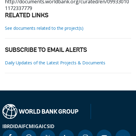
http://documents.worldbank.org/curated/en/09933010
1172337779
RELATED LINKS
See documents related to the project(s)
SUBSCRIBE TO EMAIL ALERTS
Daily Updates of the Latest Projects & Documents
IBRD
IDA
IFC
MIGA
ICSID