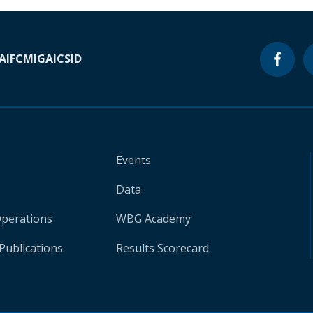
A
IFC
MIGA
ICSID
Events
Data
Operations
WBG Academy
Publications
Results Scorecard