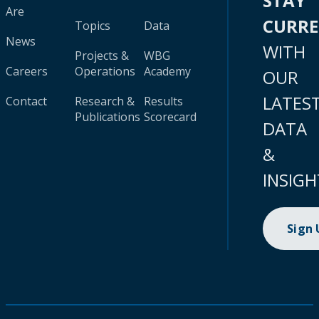
STAY
Are
CURR
Topics
Data
News
WITH
Projects &
WBG
Careers
Operations
Academy
OUR
LATES
Contact
Research &
Results
Publications
Scorecard
DATA
&
INSIGH
Sign