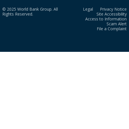
© 2025 World Bank Group. All
Legal
Privacy Notice
Rights Reserved.
Site Accessibility
Access to Information
Scam Alert
File a Complaint