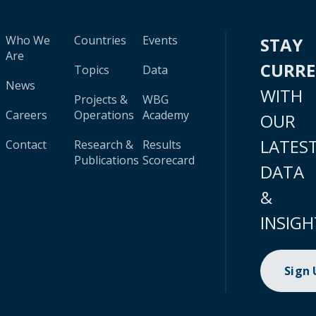
Who We
Countries
Events
STAY
Are
CURR
Topics
Data
News
WITH
Projects &
WBG
Careers
Operations
Academy
OUR
LATES
Contact
Research &
Results
Publications
Scorecard
DATA
&
INSIGH
Sign