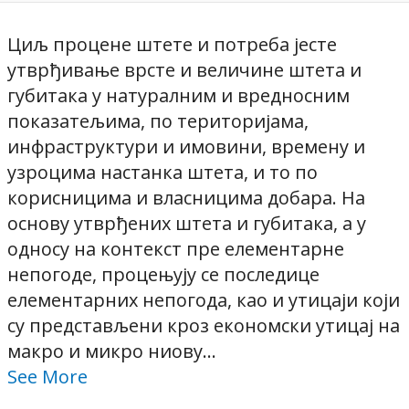
Циљ процене штете и потреба јесте
утврђивање врсте и величине штета и
губитака у натуралним и вредносним
показатељима, по територијама,
инфраструктури и имовини, времену и
узроцима настанка штета, и то по
корисницима и власницима добара. На
основу утврђених штета и губитака, а у
односу на контекст пре елементарне
непогоде, процењују се последице
елементарних непогода, као и утицаји који
су представљени кроз економски утицај на
макро и микро ниову...
See More