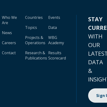
Who We
Countries
Events
STAY
Are
CURR
Topics
Data
News
WITH
Projects &
WBG
Careers
Operations
Academy
OUR
LATES
Contact
Research &
Results
Publications
Scorecard
DATA
&
INSIGH
Sign