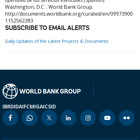
operativa de los servicios esenciales (Spanish).
Washington, D.C. : World Bank Group.
http://documents.worldbank.org/curated/en/09973900
1152562283
SUBSCRIBE TO EMAIL ALERTS
Daily Updates of the Latest Projects & Documents
IBRD
IDA
IFC
MIGA
ICSID