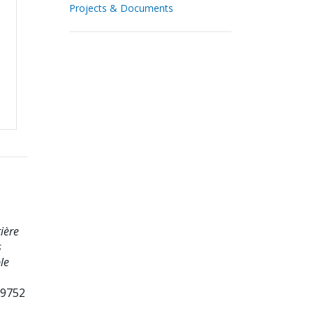
Projects & Documents
ière
s
le
99752