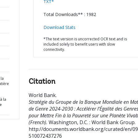
TXT*
Total Downloads** : 1982
Download Stats
*The text version is uncorrected OCR text and is
included solely to benefit users with slow
connectivity.
 la
Citation
tière
World Bank
.
à la
Stratégie du Groupe de la Banque Mondiale en Mat
te
de Genre 2024-2030 : Accélérer l’Égalité des Genre
pour Mettre Fin à la Pauvreté sur une Planète Vivab
(French).
Washington, D.C. : World Bank Group.
http://documents.worldbank.org/curated/en/0
510072437276