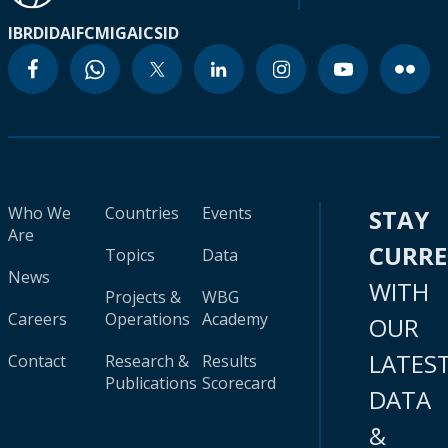
IBRD
IDA
IFC
MIGA
ICSID
Who We
Countries
Events
STAY
Are
CURR
Topics
Data
News
WITH
Projects &
WBG
Careers
Operations
Academy
OUR
LATES
Contact
Research &
Results
Publications
Scorecard
DATA
&