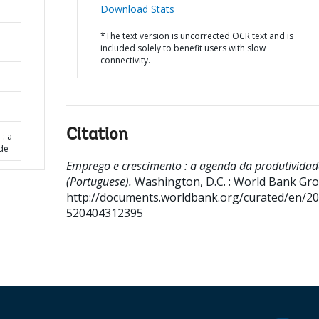
Download Stats
*The text version is uncorrected OCR text and is
included solely to benefit users with slow
connectivity.
Citation
: a
de
Emprego e crescimento : a agenda da produtividad
(Portuguese).
Washington, D.C. : World Bank Gro
http://documents.worldbank.org/curated/en/2
520404312395