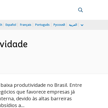
sh
Español
Français
Português
Русский
العربية
ividade
baixa produtividade no Brasil. Entre
negócios que favorece empresas já
terna, devido às altas barreiras
bsídios a...