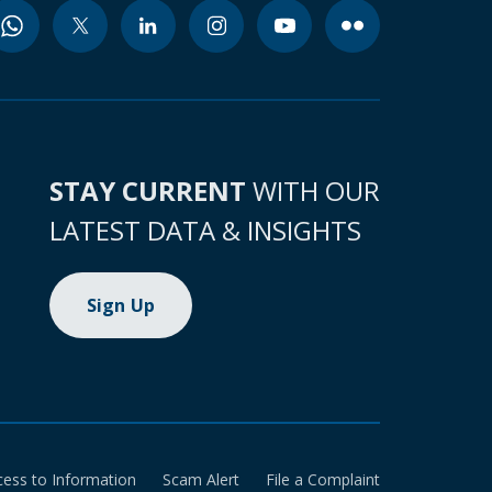
STAY CURRENT
WITH OUR
LATEST DATA & INSIGHTS
Sign Up
cess to Information
Scam Alert
File a Complaint