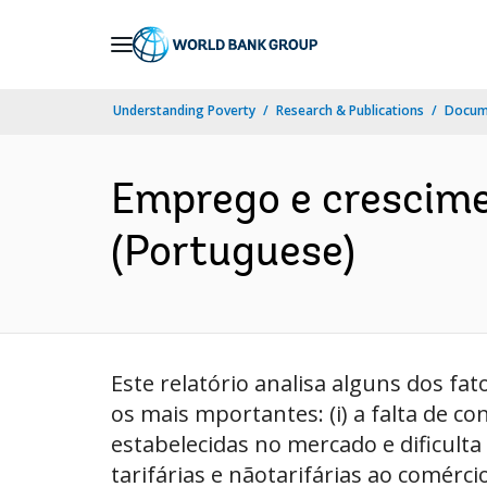
Skip
to
Main
Understanding Poverty
Research & Publications
Docum
Navigation
Emprego e crescime
(Portuguese)
Este relatório analisa alguns dos fa
os mais mportantes: (i) a falta de c
estabelecidas no mercado e dificulta
tarifárias e nãotarifárias ao comércio