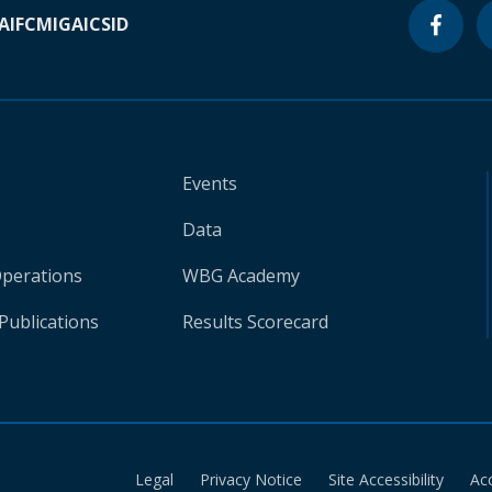
A
IFC
MIGA
ICSID
Events
Data
Operations
WBG Academy
Publications
Results Scorecard
Legal
Privacy Notice
Site Accessibility
Ac