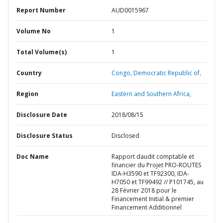
Report Number
AUD0015967
Volume No
1
Total Volume(s)
1
Country
Congo,
Democratic Republic of,
Region
Eastern and Southern Africa,
Disclosure Date
2018/08/15
Disclosure Status
Disclosed
Doc Name
Rapport daudit comptable et
financier du Projet PRO-ROUTES
IDA-H3590 et TF92300, IDA-
H7050 et TF99492 // P101745, au
28 Février 2018 pour le
Financement Initial & premier
Financement Additionnel