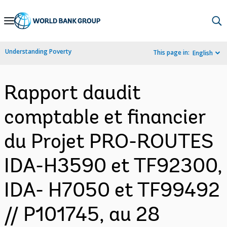
Skip
to
Main
Understanding Poverty
This page in:
English
Navigation
Rapport daudit
comptable et financier
du Projet PRO-ROUTES 
IDA-H3590 et TF92300,
IDA- H7050 et TF99492
// P101745, au 28