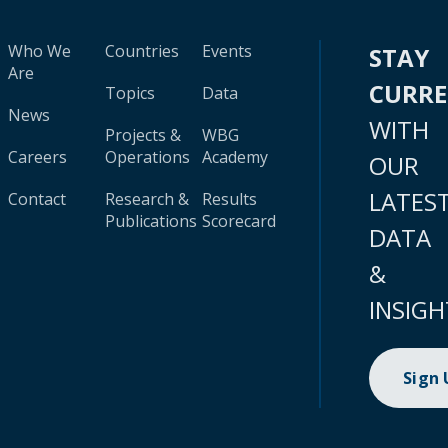
Who We
Countries
Events
STAY
Are
CURR
Topics
Data
News
WITH
Projects &
WBG
Careers
Operations
Academy
OUR
LATES
Contact
Research &
Results
Publications
Scorecard
DATA
&
INSIGH
Sign