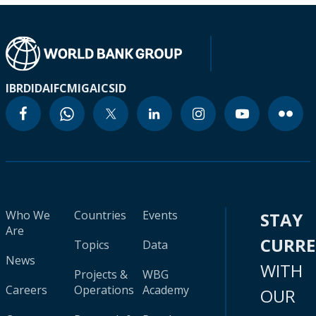
IBRD
IDA
IFC
MIGA
ICSID
Who We
Countries
Events
STAY
Are
CURR
Topics
Data
News
WITH
Projects &
WBG
Careers
Operations
Academy
OUR