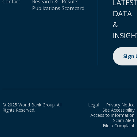
LATES
Contact
Research &
Results
Publications
Scorecard
DATA
&
INSIGH
Sign
© 2025 World Bank Group. All
Legal
Privacy Notice
Rights Reserved.
Site Accessibility
Access to Information
Scam Alert
File a Complaint