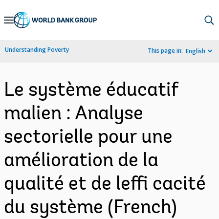
Skip
to
Main
Understanding Poverty
This page in:
English
Navigation
Le système éducatif
malien : Analyse
sectorielle pour une
amélioration de la
qualité et de leffi cacité
du système (French)