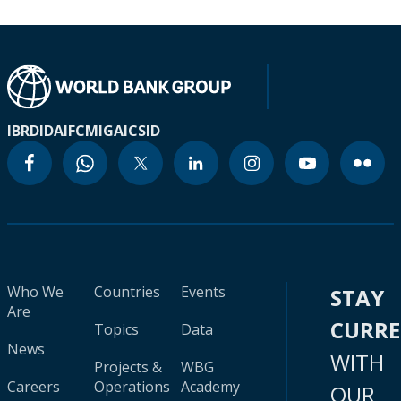
IBRD
IDA
IFC
MIGA
ICSID
Who We
Countries
Events
STAY
Are
CURR
Topics
Data
News
WITH
Projects &
WBG
Careers
Operations
Academy
OUR