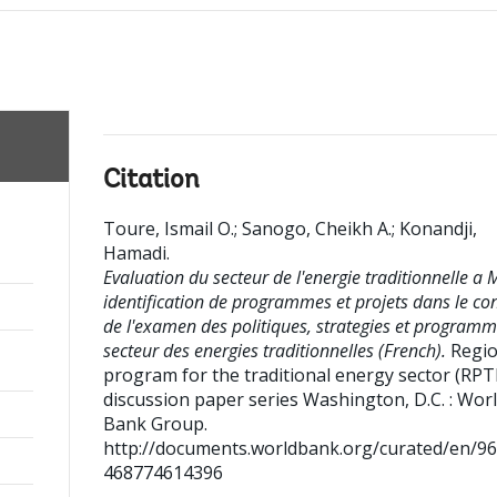
Citation
Toure, Ismail O.
;
Sanogo, Cheikh A.
;
Konandji,
Hamadi
.
Evaluation du secteur de l'energie traditionnelle a M
identification de programmes et projets dans le co
de l'examen des politiques, strategies et program
secteur des energies traditionnelles (French).
Regio
program for the traditional energy sector (RPTE
discussion paper series
Washington, D.C. : Wor
Bank Group.
http://documents.worldbank.org/curated/en/9
468774614396