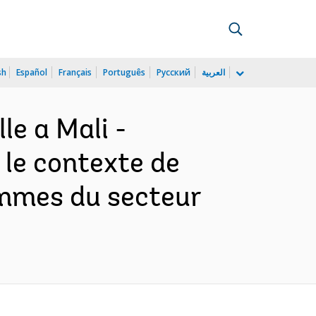
sh
Español
Français
Português
Русский
العربية
le a Mali -
 le contexte de
ammes du secteur