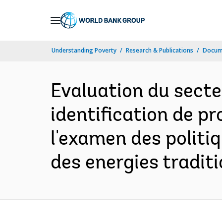
Skip
to
Main
Understanding Poverty
Research & Publications
Docum
Navigation
Evaluation du secteu
identification de p
l'examen des politi
des energies traditi