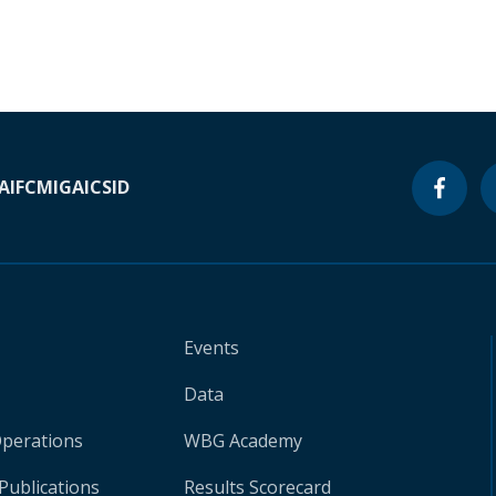
A
IFC
MIGA
ICSID
Events
Data
Operations
WBG Academy
Publications
Results Scorecard