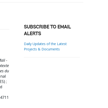
SUBSCRIBE TO EMAIL
ALERTS
Daily Updates of the Latest
Projects & Documents
ali -
ntexte
mes du
nal
S) ;
ld
64711