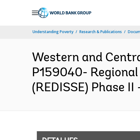
Skip
to
Main
Understanding Poverty
Research & Publications
Docume
Navigation
Western and Centr
P159040- Regional
(REDISSE) Phase II 