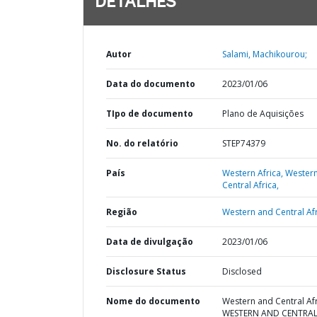
DETALHES
Autor
Salami, Machikourou;
Data do documento
2023/01/06
TIpo de documento
Plano de Aquisições
No. do relatório
STEP74379
País
Western Africa,
Wester
Central Africa,
Região
Western and Central Afr
Data de divulgação
2023/01/06
Disclosure Status
Disclosed
Nome do documento
Western and Central Afr
WESTERN AND CENTRA