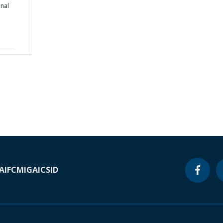
nal
A
IFC
MIGA
ICSID