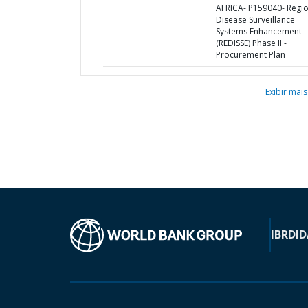
AFRICA- P159040- Regio
Disease Surveillance
Systems Enhancement
(REDISSE) Phase II -
Procurement Plan
Exibir mais
IBRD
ID