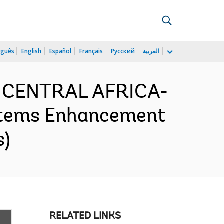
uguês
English
Español
Français
Русский
العربية
D CENTRAL AFRICA-
ystems Enhancement
s)
RELATED LINKS