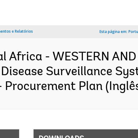
ntos e Relatórios
Esta página em:
Port
al Africa - WESTERN AN
 Disease Surveillance S
- Procurement Plan (Inglê