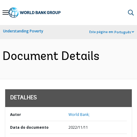
Skip
to
Main
Understanding Poverty
Esta página em:
Português
Navigation
Document Details
DETALHES
Autor
World Bank;
Data do documento
2022/11/11