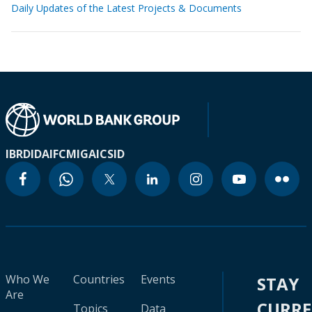
Daily Updates of the Latest Projects & Documents
IBRD
IDA
IFC
MIGA
ICSID
Who We
Countries
Events
STAY
Are
CURR
Topics
Data