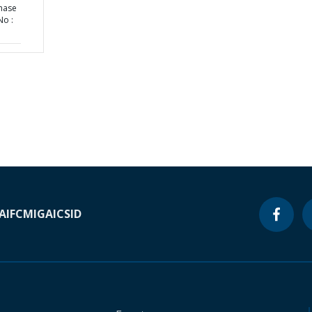
Phase
No :
A
IFC
MIGA
ICSID