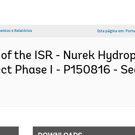
ntos e Relatórios
Esta página em:
Port
 of the ISR - Nurek Hydr
ect Phase I - P150816 - S