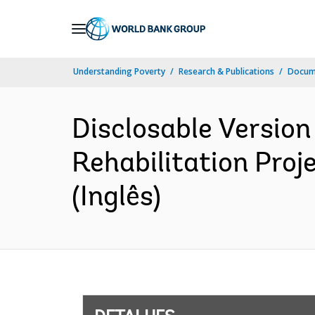
Skip
to
Main
Understanding Poverty
Research & Publications
Docume
Navigation
Disclosable Version
Rehabilitation Proj
(Inglês)