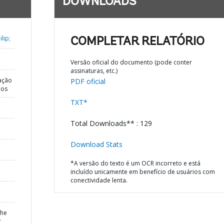
DOWNLOADS
lip;
COMPLETAR RELATÓRIO
Versão oficial do documento (pode conter
assinaturas, etc.)
ação
PDF oficial
dos
TXT*
Total Downloads** : 129
Download Stats
*A versão do texto é um OCR incorreto e está
incluído unicamente em benefício de usuários com
conectividade lenta.
the
r