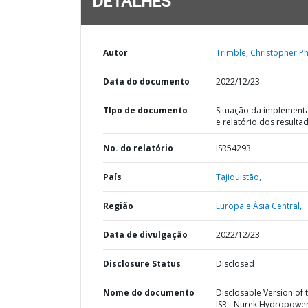
DETALHES
Autor
Trimble, Christopher Phi
Data do documento
2022/12/23
TIpo de documento
Situação da implement
e relatório dos resulta
No. do relatório
ISR54293
País
Tajiquistão,
Região
Europa e Ásia Central,
Data de divulgação
2022/12/23
Disclosure Status
Disclosed
Nome do documento
Disclosable Version of 
ISR - Nurek Hydropowe