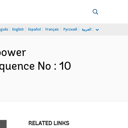
uguês
English
Español
Français
Русский
العربية
opower
equence No : 10
RELATED LINKS