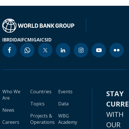
IBRD
IDA
IFC
MIGA
ICSID
Who We
Countries
Events
STAY
Are
CURR
Topics
Data
News
WITH
Projects &
WBG
Careers
Operations
Academy
OUR