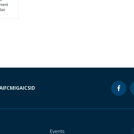
pment
lan
A
IFC
MIGA
ICSID
Events