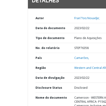
DETALHES
Autor
Fran??ois Nouadje;
Data do documento
2023/02/22
TIpo de documento
Plano de Aquisições
No. do relatório
STEP76358
País
Camarões,
Região
Western and Central Afr
Data de divulgação
2023/02/22
Disclosure Status
Disclosed
Nome do documento
Cameroon - WESTERN 
CENTRAL AFRICA- P156
Cameroon: Inclusive an