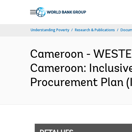
Skip
to
Main
Understanding Poverty
Research & Publications
Docume
Navigation
Cameroon - WESTE
Cameroon: Inclusive
Procurement Plan (I