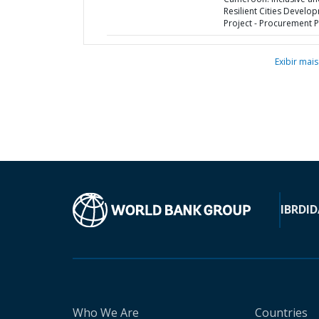
Resilient Cities Develo
Project - Procurement P
Exibir mais
IBRD
ID
Who We Are
Countries