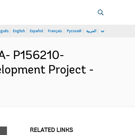
uguês
English
Español
Français
Русский
العربية
- P156210-
elopment Project -
RELATED LINKS