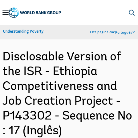
Skip
to
Main
Understanding Poverty
Esta página em:
Português
Navigation
Disclosable Version of
the ISR - Ethiopia
Competitiveness and
Job Creation Project -
P143302 - Sequence No
: 17 (Inglês)