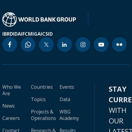
IBRD
IDA
IFC
MIGA
ICSID
Who We
Countries
Events
STAY
Are
CURR
Topics
Data
News
WITH
Projects &
WBG
Careers
Operations
Academy
OUR
LATES
Contact
Research &
Results