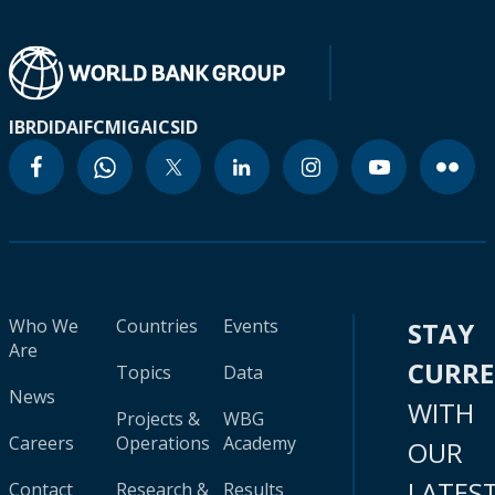
IBRD
IDA
IFC
MIGA
ICSID
Who We
Countries
Events
STAY
Are
CURR
Topics
Data
News
WITH
Projects &
WBG
Careers
Operations
Academy
OUR
LATES
Contact
Research &
Results