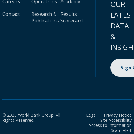
Careers
Operations
Academy
OUR
LATES
Contact
Research &
Results
Publications
Scorecard
DATA
&
INSIGH
Sign
© 2025 World Bank Group. All
Legal
Privacy Notice
Rights Reserved.
Site Accessibility
Access to Information
Scam Alert