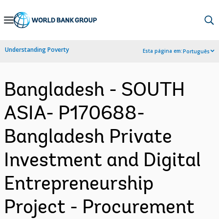
Skip
to
Main
Understanding Poverty
Esta página em:
Português
Navigation
Bangladesh - SOUTH
ASIA- P170688-
Bangladesh Private
Investment and Digital
Entrepreneurship
Project - Procurement