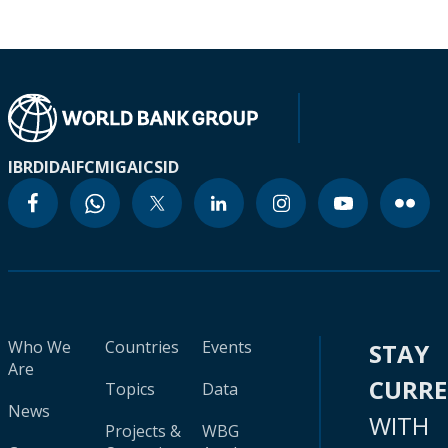
IBRD
IDA
IFC
MIGA
ICSID
Who We
Countries
Events
STAY
Are
CURR
Topics
Data
News
WITH
Projects &
WBG