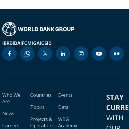
IBRD
IDA
IFC
MIGA
ICSID
Who We
Countries
Events
STAY
Are
CURR
Topics
Data
News
WITH
Projects &
WBG
Careers
Operations
Academy
OUR