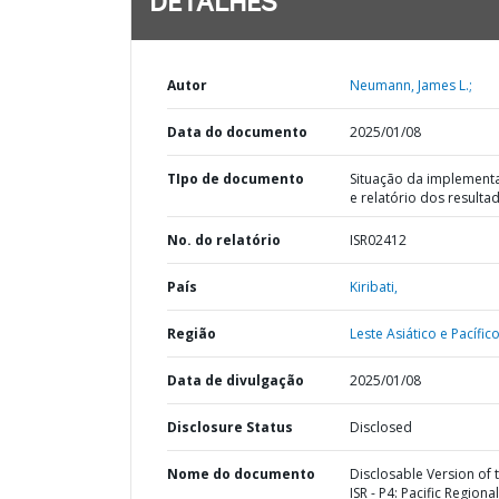
DETALHES
Autor
Neumann, James L.;
Data do documento
2025/01/08
TIpo de documento
Situação da implement
e relatório dos resulta
No. do relatório
ISR02412
País
Kiribati,
Região
Leste Asiático e Pacífico
Data de divulgação
2025/01/08
Disclosure Status
Disclosed
Nome do documento
Disclosable Version of 
ISR - P4: Pacific Regional