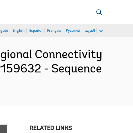
uguês
English
Español
Français
Русский
العربية
egional Connectivity
 P159632 - Sequence
RELATED LINKS