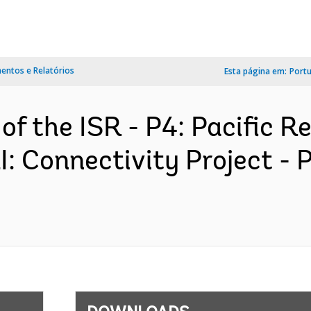
ntos e Relatórios
Esta página em:
Port
of the ISR - P4: Pacific R
I: Connectivity Project -