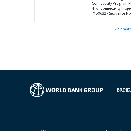
Connectivity Program 
4: KI: Connectivity Projec
P159632 - Sequence No 
Exibir mais
IBRD
ID