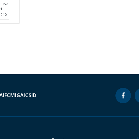
Phase
t -
: 15
A
IFC
MIGA
ICSID