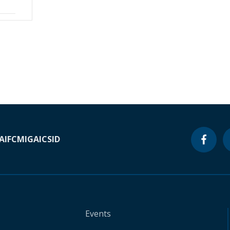
A
IFC
MIGA
ICSID
Events