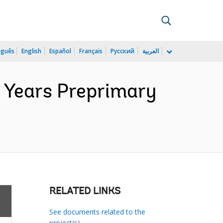
uguês
English
Español
Français
Русский
العربية
 Years Preprimary
RELATED LINKS
See documents related to the
project(s)