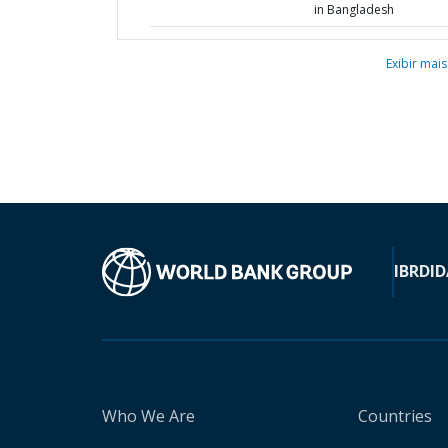
in Bangladesh
Exibir mais
IBRD
ID
Who We Are
Countries