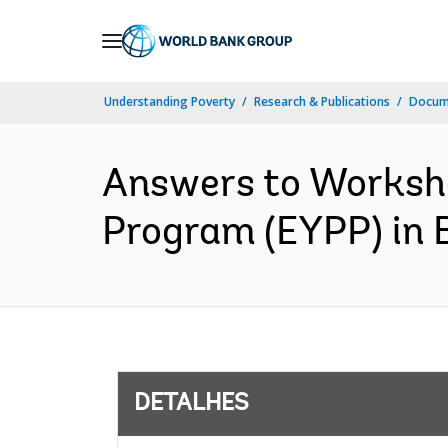
Skip
to
Main
Understanding Poverty
Research & Publications
Docume
Navigation
Answers to Worksho
Program (EYPP) in B
DETALHES