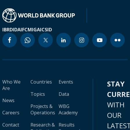
IBRD
IDA
IFC
MIGA
ICSID
Who We
Countries
Events
STAY
Are
CURR
Topics
Data
News
WITH
Projects &
WBG
Careers
Operations
Academy
OUR
LATES
Contact
Research &
Results