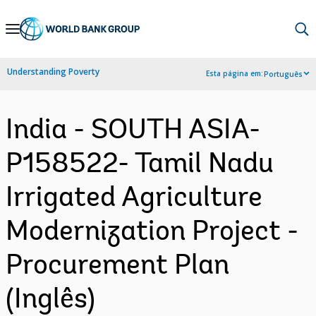
Skip
to
Main
Understanding Poverty
Esta página em:
Português
Navigation
India - SOUTH ASIA-
P158522- Tamil Nadu
Irrigated Agriculture
Modernization Project -
Procurement Plan
(Inglês)