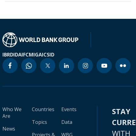
IBRD
IDA
IFC
MIGA
ICSID
Who We
Countries
Events
STAY
Are
CURR
Topics
Data
News
WITH
Projects &
WBG