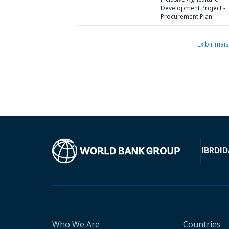
Development Project -
Procurement Plan
Exibir mais
IBRD
ID
Who We Are
Countries