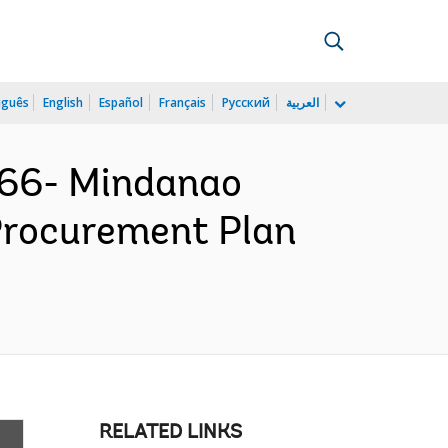
uguês
English
Español
Français
Русский
العربية
866- Mindanao
 Procurement Plan
RELATED LINKS