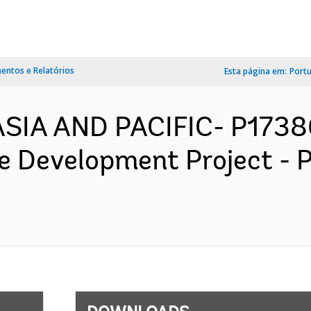
ntos e Relatórios
Esta página em:
Port
 ASIA AND PACIFIC- P173
re Development Project -