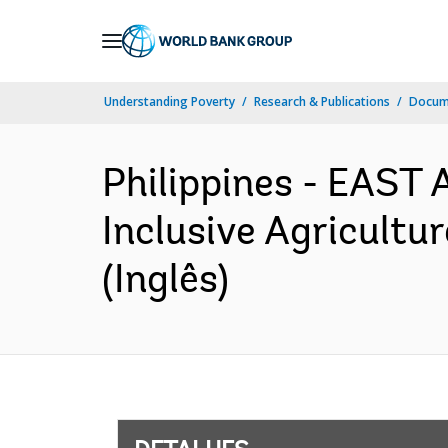
Skip
to
Main
Understanding Poverty
Research & Publications
Docume
Navigation
Philippines - EAST
Inclusive Agricultu
(Inglês)