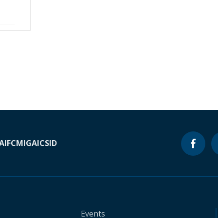
A
IFC
MIGA
ICSID
Events