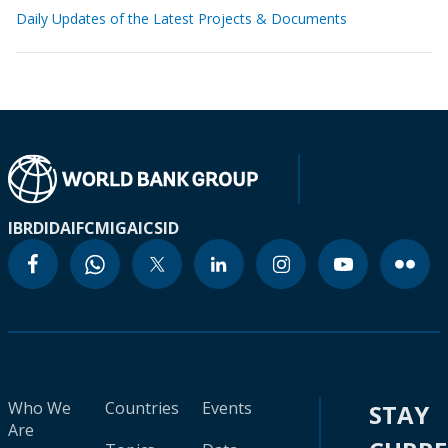
Daily Updates of the Latest Projects & Documents
IBRD
IDA
IFC
MIGA
ICSID
Who We
Countries
Events
STAY
Are