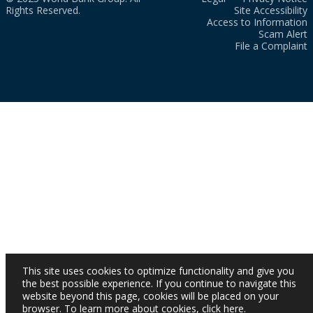
Rights Reserved.
Site Accessibility
Access to Information
Scam Alert
File a Complaint
This site uses cookies to optimize functionality and give you
the best possible experience. If you continue to navigate this
website beyond this page, cookies will be placed on your
browser. To learn more about cookies,
click here
.