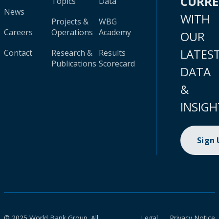
CURR
Topics
Data
News
WITH
Projects &
WBG
Careers
Operations
Academy
OUR
LATES
Contact
Research &
Results
Publications
Scorecard
DATA
&
INSIGH
Sign
© 2025 World Bank Group. All
Legal
Privacy Notice