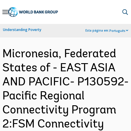
Skip
to
Main
Understanding Poverty
Esta página em:
Português
Navigation
Micronesia, Federated
States of - EAST ASIA
AND PACIFIC- P130592-
Pacific Regional
Connectivity Program
2:FSM Connectivity