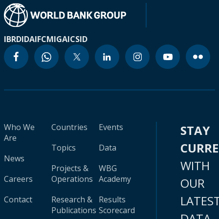
IBRD
IDA
IFC
MIGA
ICSID
Who We
Countries
Events
STAY
Are
CURR
Topics
Data
News
WITH
Projects &
WBG
Careers
Operations
Academy
OUR
LATES
Contact
Research &
Results
Publications
Scorecard
DATA