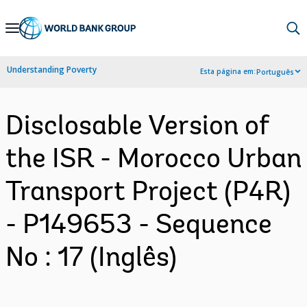
Skip
to
Main
Understanding Poverty
Esta página em:
Português
Navigation
Disclosable Version of
the ISR - Morocco Urban
Transport Project (P4R)
- P149653 - Sequence
No : 17 (Inglês)