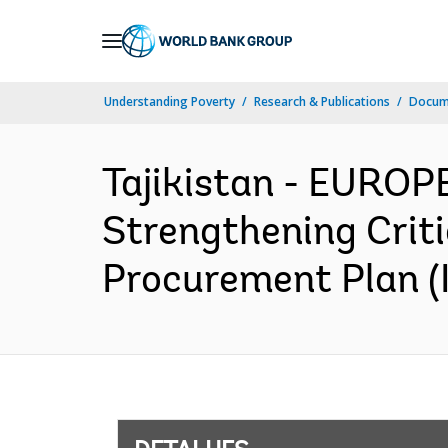
Skip
to
Main
Understanding Poverty
Research & Publications
Docume
Navigation
Tajikistan - EURO
Strengthening Criti
Procurement Plan (I