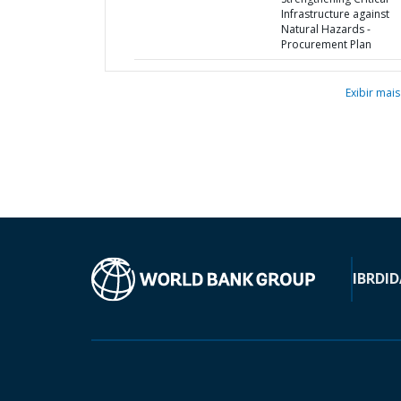
Infrastructure against
Natural Hazards -
Procurement Plan
Exibir mais
IBRD
ID