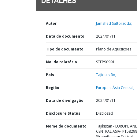
DETALHES
Autor
Jamshed Sattorzoda;
Data do documento
2024/01/11
TIpo de documento
Plano de Aquisições
No. do relatório
STEP90991
País
Tajiquistão,
Região
Europa e Ásia Central,
Data de divulgação
2024/01/11
Disclosure Status
Disclosed
Nome do documento
Tajikistan - EUROPE AN
CENTRAL ASIA- P158298
Strengthening Critical