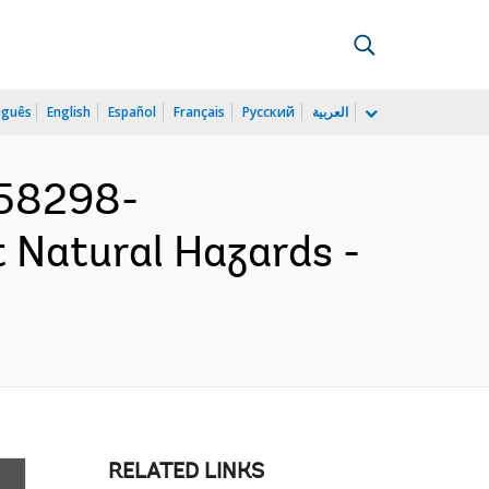
uguês
English
Español
Français
Русский
العربية
158298-
t Natural Hazards -
RELATED LINKS