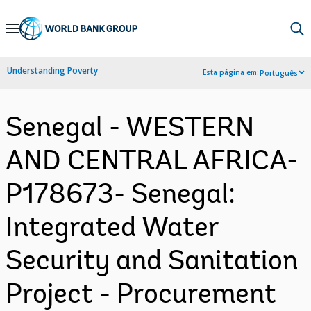
Skip
to
Main
Understanding Poverty
Esta página em:
Português
Navigation
Senegal - WESTERN
AND CENTRAL AFRICA-
P178673- Senegal:
Integrated Water
Security and Sanitation
Project - Procurement