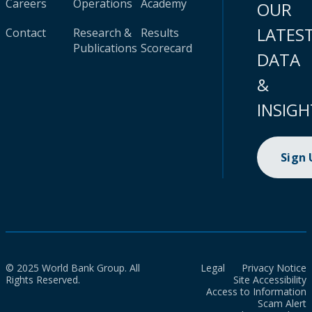
Careers
Operations
Academy
OUR
LATES
Contact
Research &
Results
Publications
Scorecard
DATA
&
INSIGH
Sign
© 2025 World Bank Group. All
Legal
Privacy Notice
Rights Reserved.
Site Accessibility
Access to Information
Scam Alert