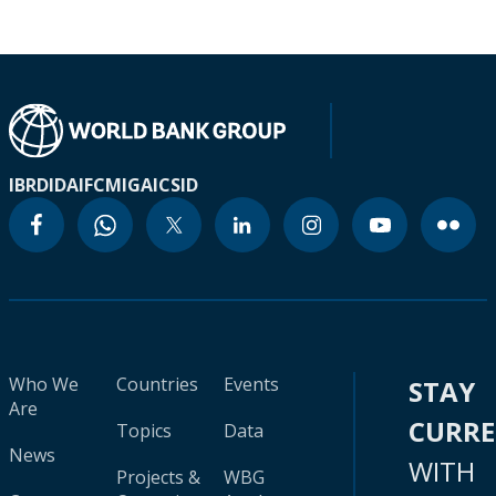
IBRD
IDA
IFC
MIGA
ICSID
Who We
Countries
Events
STAY
Are
CURR
Topics
Data
News
WITH
Projects &
WBG