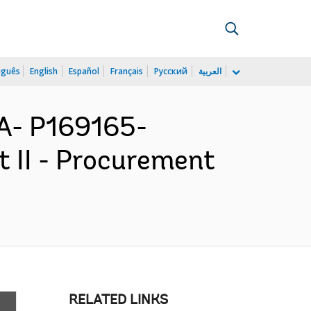
uguês
English
Español
Français
Русский
العربية
A- P169165-
t II - Procurement
RELATED LINKS