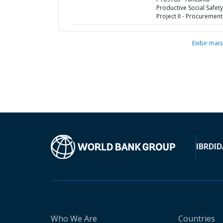
Productive Social Safet
Project II - Procurement
Exibir mais
IBRD
ID
Who We Are
Countries