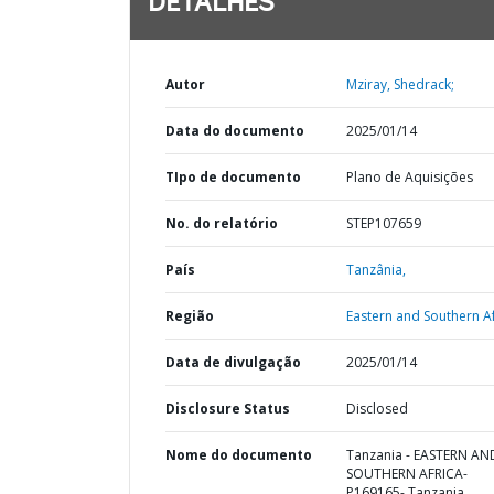
DETALHES
Autor
Mziray, Shedrack;
Data do documento
2025/01/14
TIpo de documento
Plano de Aquisições
No. do relatório
STEP107659
País
Tanzânia,
Região
Eastern and Southern Af
Data de divulgação
2025/01/14
Disclosure Status
Disclosed
Nome do documento
Tanzania - EASTERN AN
SOUTHERN AFRICA-
P169165- Tanzania