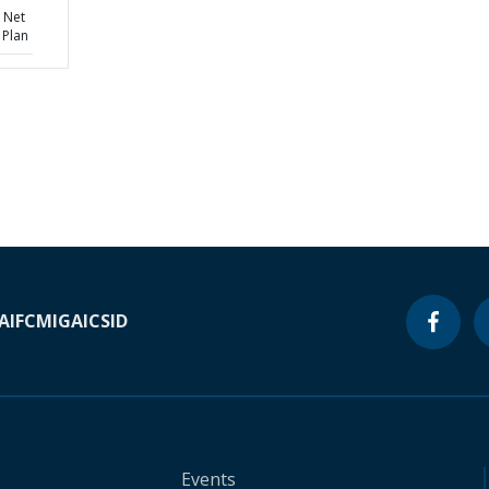
y Net
 Plan
A
IFC
MIGA
ICSID
Events