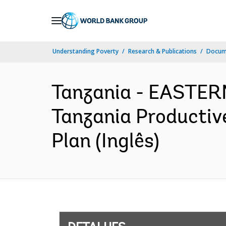
Skip
to
Main
Understanding Poverty
Research & Publications
Docume
Navigation
Tanzania - EASTE
Tanzania Productive
Plan (Inglês)