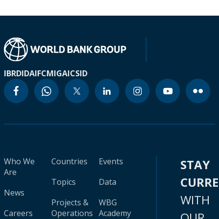
IBRD
IDA
IFC
MIGA
ICSID
Who We
Countries
Events
STAY
Are
CURR
Topics
Data
News
WITH
Projects &
WBG
Careers
Operations
Academy
OUR