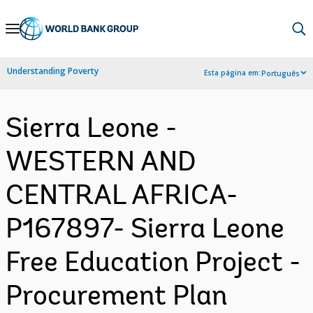
Skip
to
Main
Understanding Poverty
Esta página em:
Português
Navigation
Sierra Leone -
WESTERN AND
CENTRAL AFRICA-
P167897- Sierra Leone
Free Education Project -
Procurement Plan