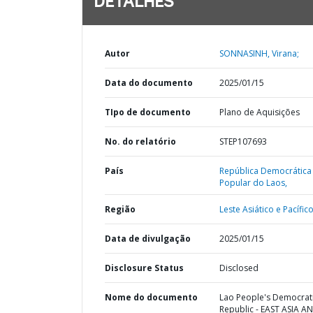
DETALHES
Autor
SONNASINH, Virana;
Data do documento
2025/01/15
TIpo de documento
Plano de Aquisições
No. do relatório
STEP107693
País
República Democrática
Popular do Laos,
Região
Leste Asiático e Pacífico
Data de divulgação
2025/01/15
Disclosure Status
Disclosed
Nome do documento
Lao People's Democrat
Republic - EAST ASIA A