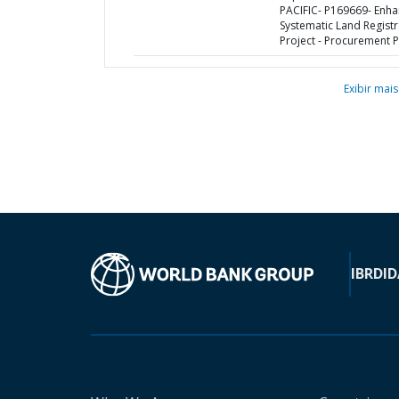
PACIFIC- P169669- Enha
Systematic Land Registr
Project - Procurement P
Exibir mais
IBRD
ID