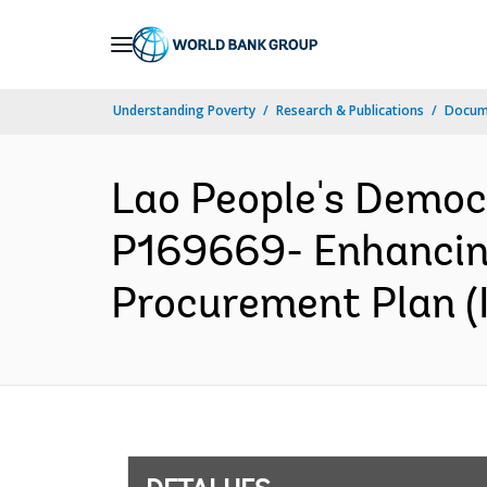
Skip
to
Main
Understanding Poverty
Research & Publications
Docume
Navigation
Lao People's Democ
P169669- Enhancing
Procurement Plan (I