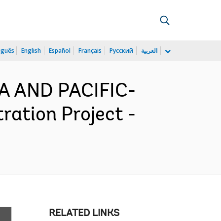
uguês
English
Español
Français
Русский
العربية
IA AND PACIFIC-
ation Project -
RELATED LINKS