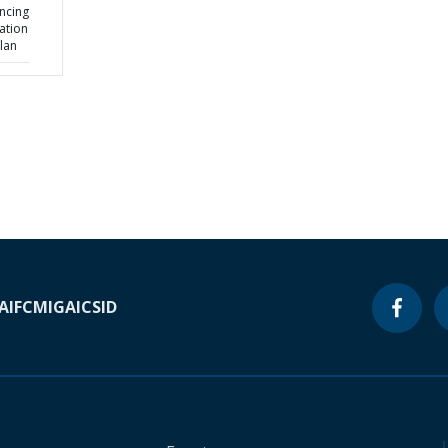
ncing
ation
lan
A
IFC
MIGA
ICSID