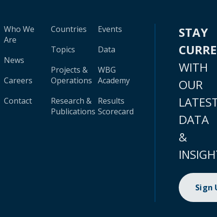
Who We
Countries
Events
STAY
Are
CURR
Topics
Data
News
WITH
Projects &
WBG
Careers
Operations
Academy
OUR
LATES
Contact
Research &
Results
Publications
Scorecard
DATA
&
INSIGH
Sign