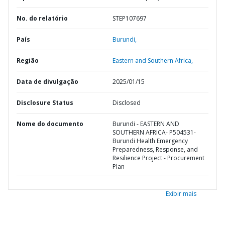
No. do relatório
STEP107697
País
Burundi,
Região
Eastern and Southern Africa,
Data de divulgação
2025/01/15
Disclosure Status
Disclosed
Nome do documento
Burundi - EASTERN AND
SOUTHERN AFRICA- P504531-
Burundi Health Emergency
Preparedness, Response, and
Resilience Project - Procurement
Plan
Exibir mais