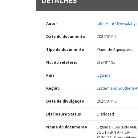
DETALHES
Autor
John Marie' Kyewalabye
Data do documento
2024/01/16
TIpo de documento
Plano de Aquisições
No. do relatório
STEP91185
País
Uganda,
Região
Eastern and Southern Af
Data de divulgação
2024/01/16
Disclosure Status
Disclosed
Nome do documento
Uganda - EASTERN AND
SOUTHERN AFRICA-
P130471- Competitiven