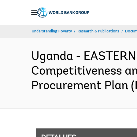
Skip
to
Main
Understanding Poverty
Research & Publications
Docume
Navigation
Uganda - EASTERN
Competitiveness an
Procurement Plan (I