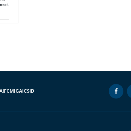
pment
A
IFC
MIGA
ICSID