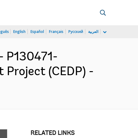
uguês
English
Español
Français
Русский
العربية
 P130471-
 Project (CEDP) -
RELATED LINKS