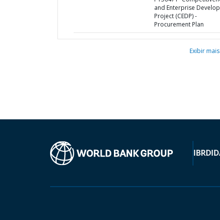
and Enterprise Develo
Project (CEDP) -
Procurement Plan
Exibir mais
IBRD
ID