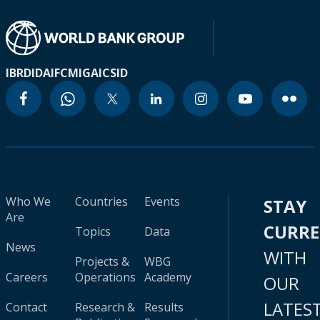
IBRD
IDA
IFC
MIGA
ICSID
Who We
Countries
Events
STAY
Are
CURR
Topics
Data
News
WITH
Projects &
WBG
Careers
Operations
Academy
OUR
LATES
Contact
Research &
Results