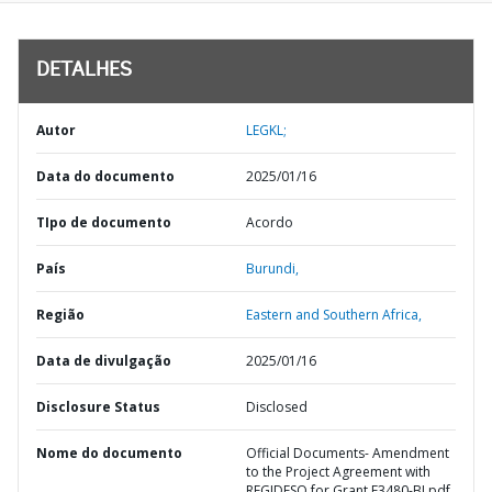
DETALHES
Autor
LEGKL;
Data do documento
2025/01/16
TIpo de documento
Acordo
País
Burundi,
Região
Eastern and Southern Africa,
Data de divulgação
2025/01/16
Disclosure Status
Disclosed
Nome do documento
Official Documents- Amendment
to the Project Agreement with
REGIDESO for Grant E3480-BI.pdf