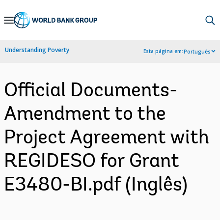
Skip
to
Main
Understanding Poverty
Esta página em:
Português
Navigation
Official Documents-
Amendment to the
Project Agreement with
REGIDESO for Grant
E3480-BI.pdf (Inglês)