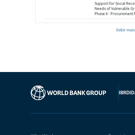
Support for Social Reco
Needs of Vulnerable G
Phase II - Procurement 
Exibir mais
IBRD
ID