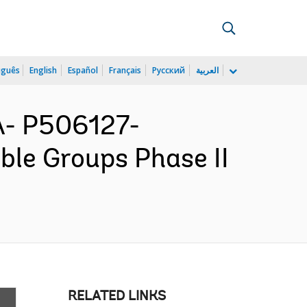
uguês
English
Español
Français
Русский
العربية
- P506127-
ble Groups Phase II
RELATED LINKS