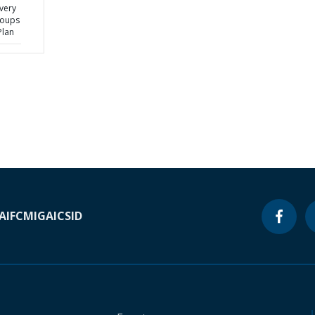
very
roups
Plan
A
IFC
MIGA
ICSID