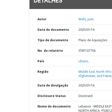
DETALHES
Autor
Wells, Juan;
Data do documento
2025/01/16
TIpo de documento
Plano de Aquisições
No. do relatório
STEP107758
País
Líbano,
Região
Middle East, North Afric
Afghanistan, and Pakist
Data de divulgação
2025/01/16
Disclosure Status
Disclosed
Nome do documento
Lebanon - MIDDLE EAS
NORTH AFRICA- P50612