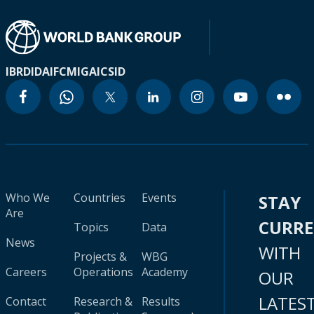
IBRD
IDA
IFC
MIGA
ICSID
Who We
Countries
Events
STAY
Are
CURR
Topics
Data
News
WITH
Projects &
WBG
Careers
Operations
Academy
OUR
LATES
Contact
Research &
Results