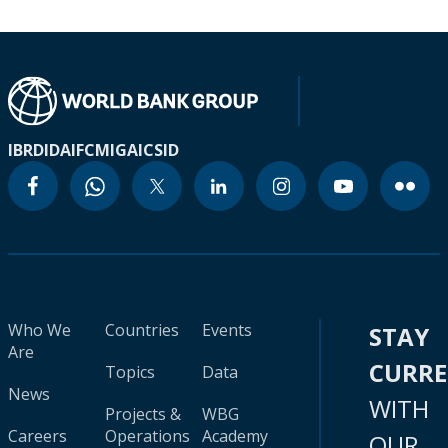
IBRD
IDA
IFC
MIGA
ICSID
Who We
Countries
Events
STAY
Are
CURR
Topics
Data
News
WITH
Projects &
WBG
Careers
Operations
Academy
OUR