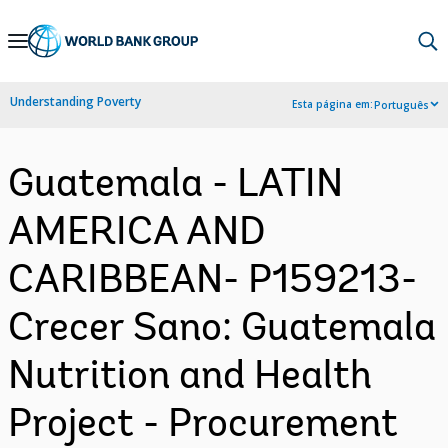
Skip
to
Main
Understanding Poverty
Esta página em:
Português
Navigation
Guatemala - LATIN
AMERICA AND
CARIBBEAN- P159213-
Crecer Sano: Guatemala
Nutrition and Health
Project - Procurement