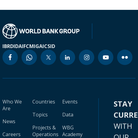
IBRD
IDA
IFC
MIGA
ICSID
Who We
Countries
Events
STAY
Are
CURR
Topics
Data
News
WITH
Projects &
WBG
Careers
Operations
Academy
OUR