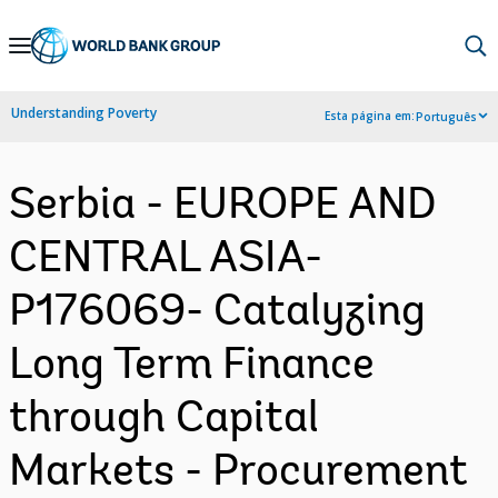
Skip
to
Main
Understanding Poverty
Esta página em:
Português
Navigation
Serbia - EUROPE AND
CENTRAL ASIA-
P176069- Catalyzing
Long Term Finance
through Capital
Markets - Procurement